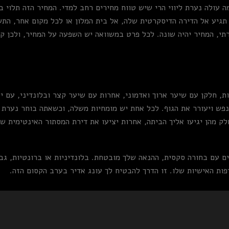
עולה נערת ליווי הרי שיש טווח מחירים רחב למדי. המחיר הזה תלוי ב
גיע אל הדירה הדיסקרטית שלה, אל בית המלון או לכל מקום אחר, התש
י, המחיר יהיה שונה. לכל פרט במשוואה יש השפעה על המחיר, ולכן ק
ות, חלקן עם שיער ארוך ואדמוני, אחרות עם שיער קצר ובלונדיני, עם י
פש ויעורר את הגוף. לכל אחת יש מומחיות משלה, וכשאתה בוחר נערת לי
ק מהן יגיעו אליך הביתה, אחרות יציעו את דירת המסתור האינטימית של
ם עם בחורה סקסית, ההנאה שלך מובטחת. בלונדיניות או ברונטיות, גבוה
ות האישיות שלו. זו הדרך להבטיח לך עונג אדיר בערב הקסום הזה.