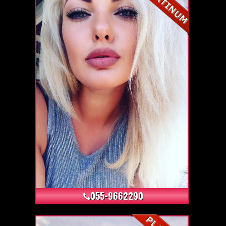
+4
055-9662290