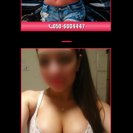
+12
050-6004447