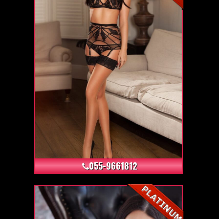
+24
055-9661812