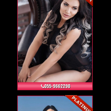
+6
055-9662290