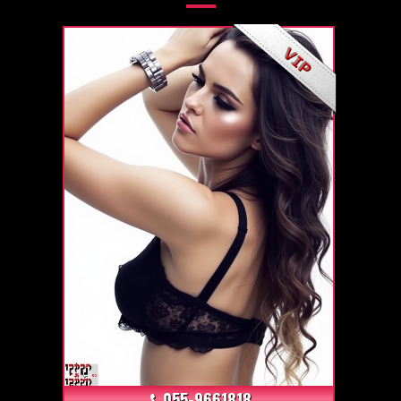
+16
055-9661818