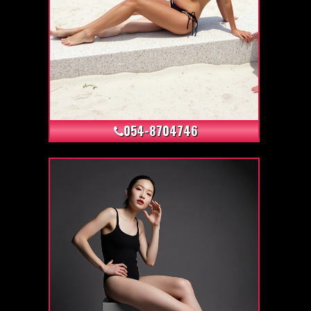
+4
054-8704746