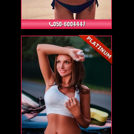
+5
050-6004447