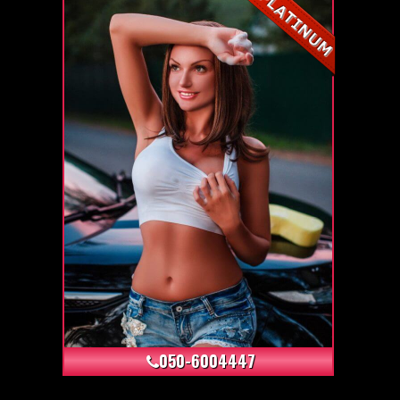
+12
050-6004447