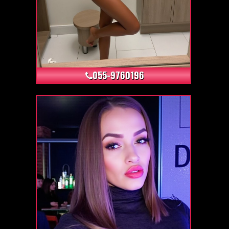
+4
055-9760196