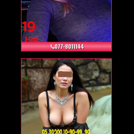
+2
077-8011144