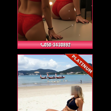
+3
050-3430892