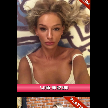
+6
055-9662290