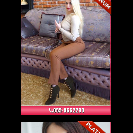
+3
055-9662290