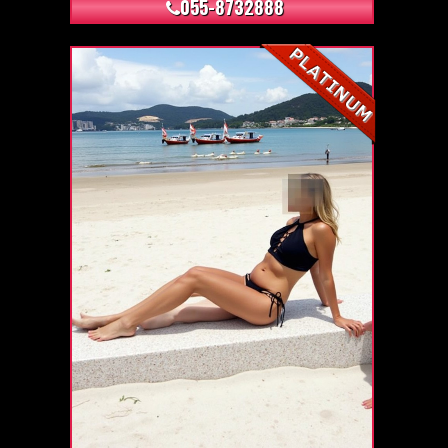
055-8732888
+4