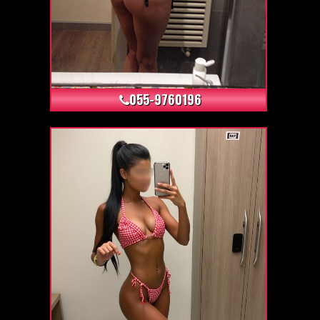
+22
055-9760196