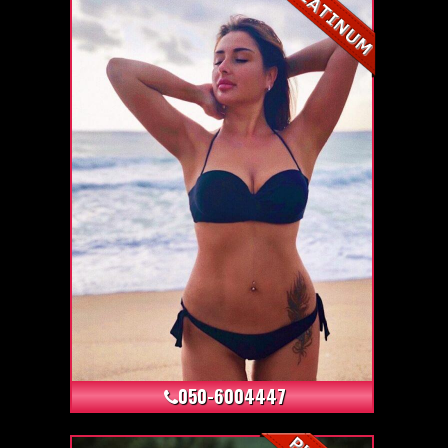
+5
050-6004447