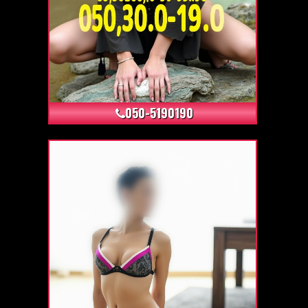
+14
050-5190190