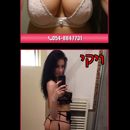
+75
054-8847731