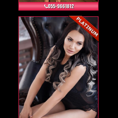
055-9661812
+6