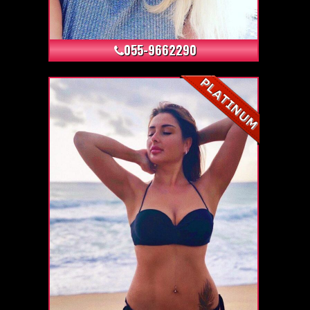
+4
055-9662290