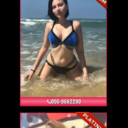
+9
055-9662290