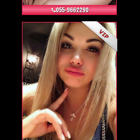
055-9662290
+6