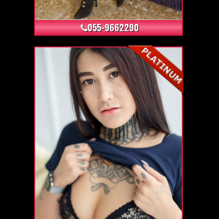
+3
055-9662290