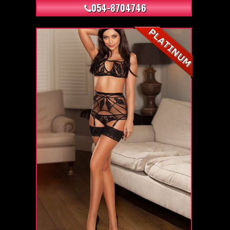
054-8704746
+24