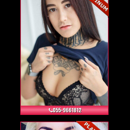
+4
055-9661812