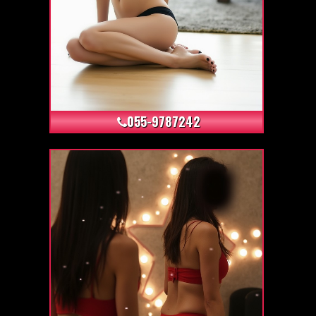
+0
055-9787242