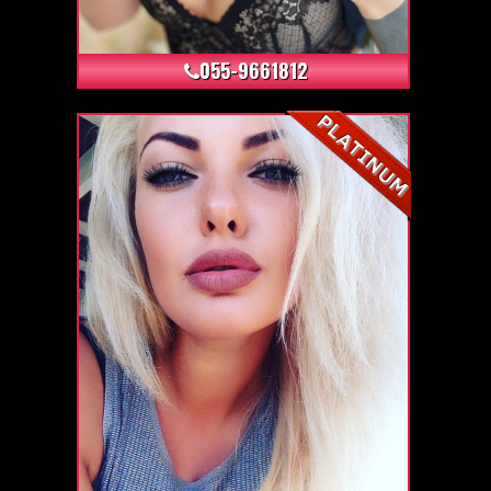
+4
055-9661812