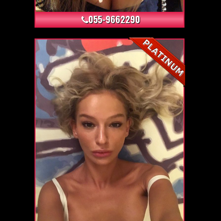
055-9662290
+6