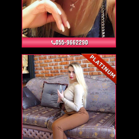
+6
055-9662290