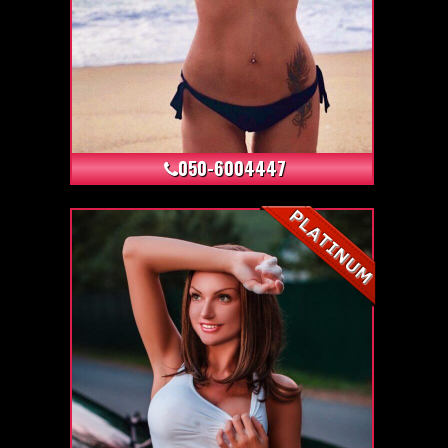
+5
050-6004447