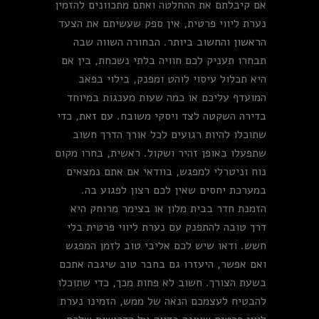
אם קיבלתם את ההחלטה ואתם מתכוונים להזמין
נערת ליווי פרטית, אין ספק שעשיתם את הצעד
הראשון והחשוב ביותר. הבחורה השווה שבה
תבחרו תעניק לכם חוויה בלתי נשכחת, בין אם
היא תכלול עיסוי לוהט ומפנק, בילוי בפאב
המועדף עליכם או כמה שעות מענגות במיוחד
בדירה השקטה לצד ויסקי משובח. עם זאת, כדי
שתוכלו להיות רגועים לכל אורך הדרך חשוב
שתפעלו באופן זהיר ושקול. ראשית, בחרו מקום
נוח וניטרלי למפגש, בוודאי אם אתם נמצאים
במערכת יחסים שאין לכם רצון לפגוע בה.
הזמנת חדר בבית מלון או בצימר מרוחק היא
דרך טובה להתפנק עם נערת ליווי פרטית בלי
חשש. ודאו שיש לכם אליבי טוב לזמן המפגש
ואם אפשר, היעזרו גם בחבר טוב שיגבה אתכם
בשעת הצורך. חשוב לא פחות מכך, כדי שתוכלו
להבטיח לעצמכם הנאה של ממש, הזמינו נערת