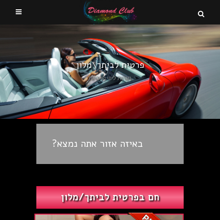
פרטית לביתך\מלון
נערות ליווי פרטיות
באיזה אזור אתה נמצא?
חם בפרטית לביתך/מלון