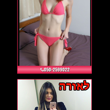
+44
050-2599022