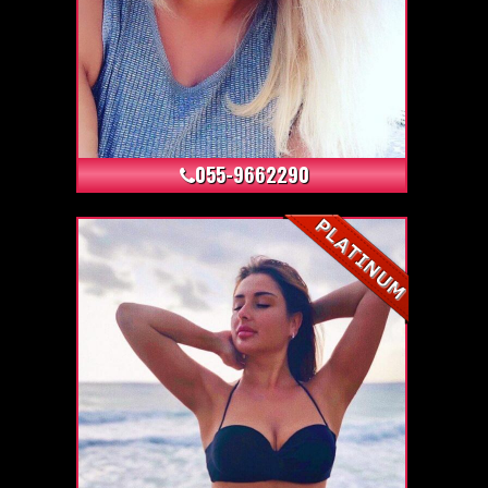
+4
055-9662290