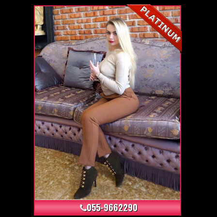
+3
055-9662290