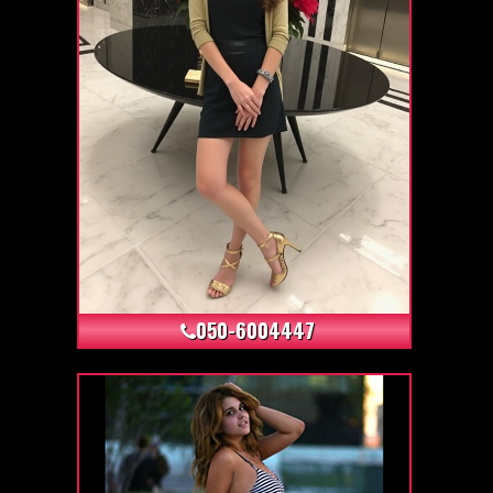
+13
050-6004447