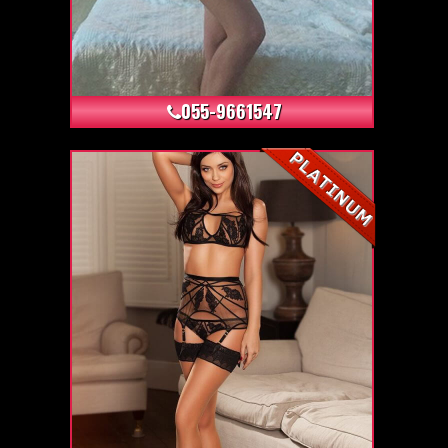
+10
055-9661547