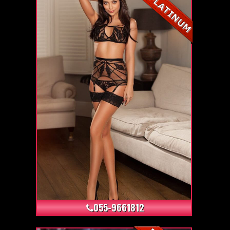
+24
055-9661812