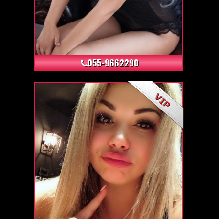
+6
055-9662290