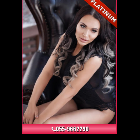
+6
055-9662290