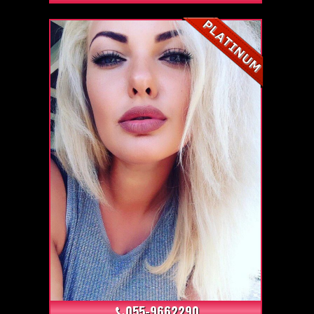
+4
055-9662290