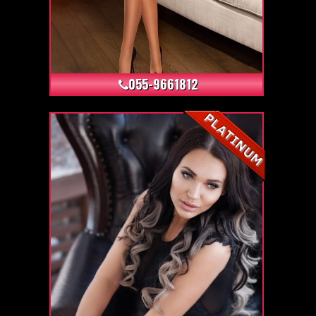
+24
055-9661812