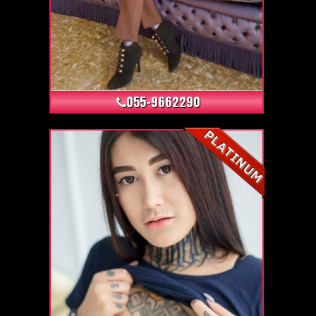
+3
055-9662290