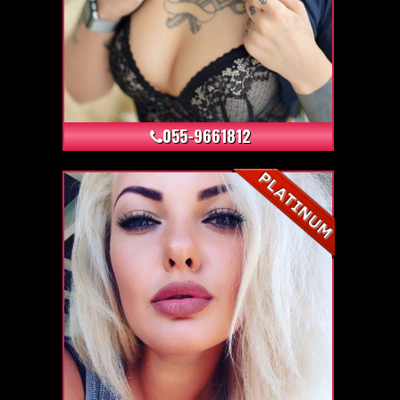
+4
055-9661812