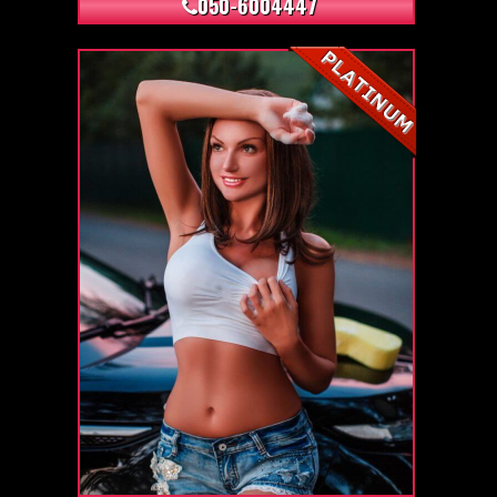
050-6004447
+12