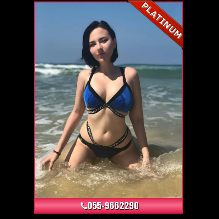
+9
055-9662290