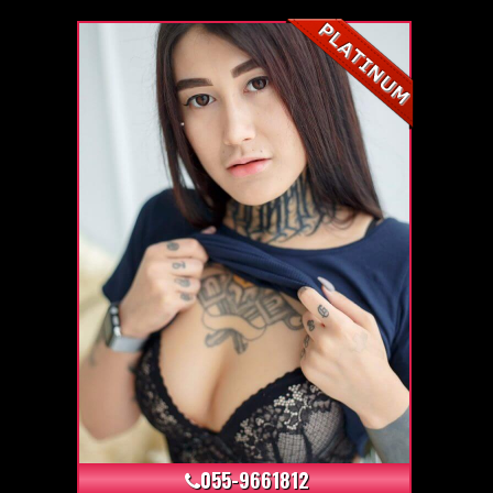
+4
055-9661812