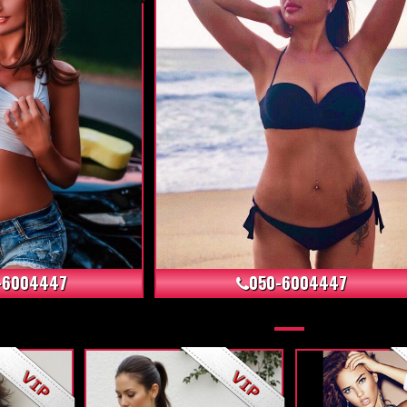
+12
+5
-6004447
050-6004447