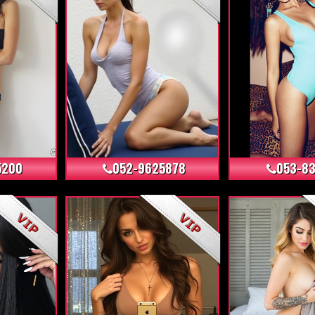
+2
+64
5200
052-9625878
053-83