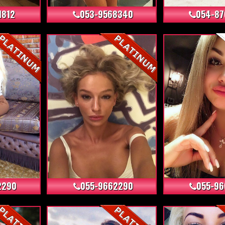
1812
053-9568340
054-8
+3
+6
2290
055-9662290
055-96