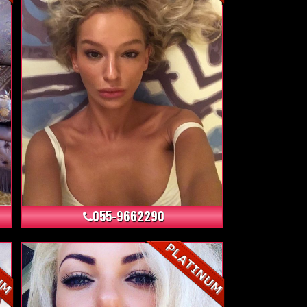
+6
055-9662290