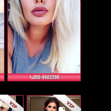
+4
055-9662290