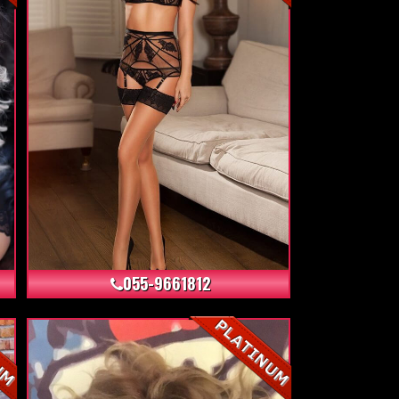
+24
055-9661812