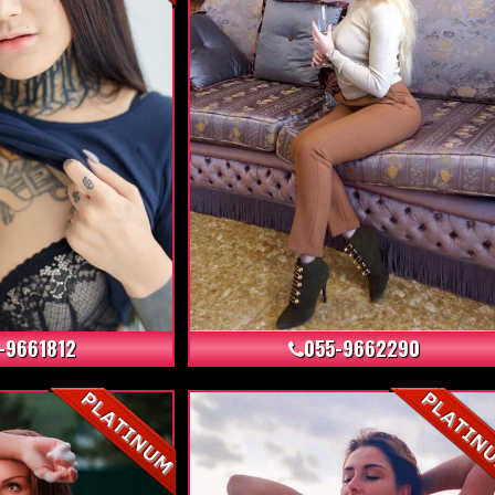
+4
+3
-9661812
055-9662290