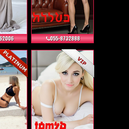
+8
+10
62006
055-8732888
+4
+52