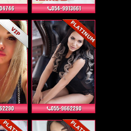
704746
054-9913661
+6
+6
62290
055-9662290