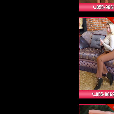
055-966
055-966