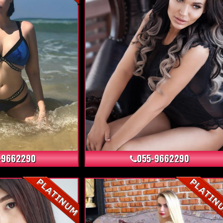
+9
+6
-9662290
055-9662290