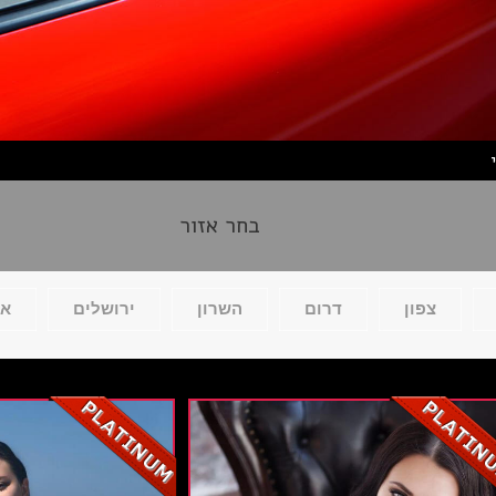
בחר אזור
צפון
דרום
השרון
ירושלים
אי