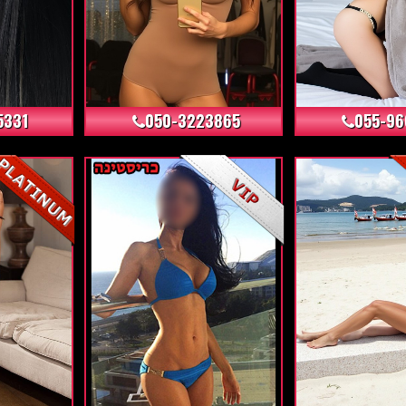
+40
+7
5331
050-3223865
055-96
+24
+10