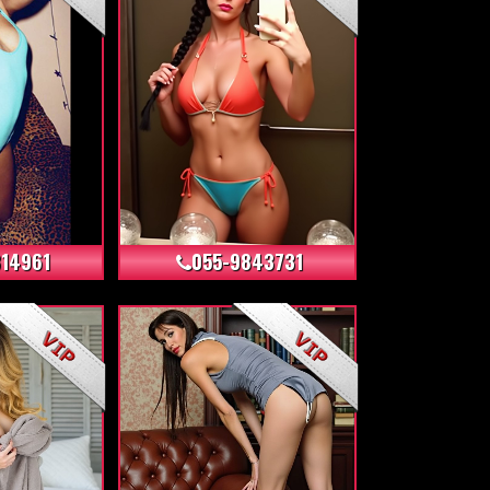
+30
+66
14961
055-9843731