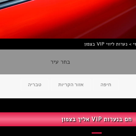
י
>
נערות ליווי VIP בצפון
בחר עיר
חיפה
אזור הקריות
טבריה
חם בנערות VIP אליך בצפון