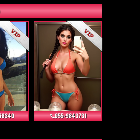
מ
+10
+66
68340
055-9843731