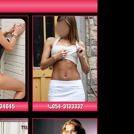
+29
+24
734045
054-3133332