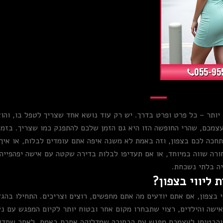
055-95
 יותר – כל פרט ופרט בדרך. יש רק עוד נושא אחד שצריך לטפל בו, וה
צמכם, שהרי החופשה הזו היא גם הזמן שלכם להתפנק כמו שצריך. בזמן
שתחכה לכם בצפון, וזה באמת לא משנה איפה אתם עומדים לבלות, או אי
רה שווה במיוחד, או אם תעדיפו לבלות בדירה שקטה עם אישה יפהפייה, 
ה בלתי נשכחת.
 ליווי בצפון?
 בצפון, אם אתם יודעים מה אתם מחפשים, רוצים וצריכים. התחילו בהג
אישה והילדים, רצוי שתבחרו מקום אחר ובטוח יותר לקיום המפגש עם נ
 והבטיחו לעצמכם מפגש עם הבחורה שמדליקה אתכם באמת. לאחר שתדעו 