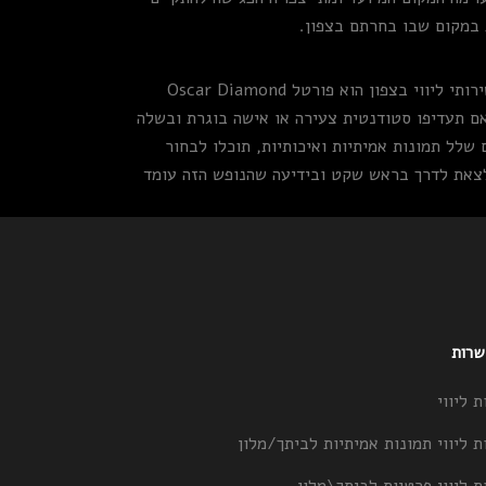
 במקום שבו בחרתם בצפון.
השלב האחרון (לפני הפגישה) הוא, כאמור, שלב הבחירה. נראה שאין כמעט ויכוח על כך שהמקום הטוב ביותר להזמין דרכו שירותי ליווי בצפון הוא פורטל Oscar Diamond
 אם תעדיפו סטודנטית צעירה או אישה בוגרת ובשלה
 שלל תמונות אמיתיות ואיכותיות, תוכלו לבחור
לצאת לדרך בראש שקט ובידיעה שהנופש הזה עומד
 שרות
ת ליווי
ת ליווי תמונות אמיתיות לביתך/מלון