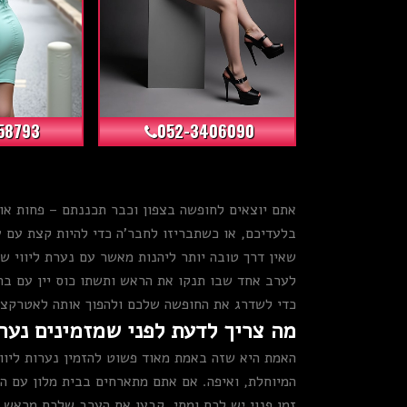
+3
+3
58793
052-3406090
אתם יוצאים לחופשה בצפון וכבר תכננתם – פחות או
בלעדיכם, או כשתבריזו לחבר'ה כדי להיות קצת עם ע
שאין דרך טובה יותר ליהנות מאשר עם נערת ליווי 
לערב אחד שבו תנקו את הראש ותשתו כוס יין עם בחו
כדי לשדרג את החופשה שלכם ולהפוך אותה לאטרקצי
מה צריך לדעת לפני שמזמינים נערת
האמת היא שזה באמת מאוד פשוט להזמין נערות ליווי
המיוחלת, ואיפה. אם אתם מתארחים בבית מלון עם ה
זמן פנוי יש לכם ומתי, קבעו את הערב שלכם מראש