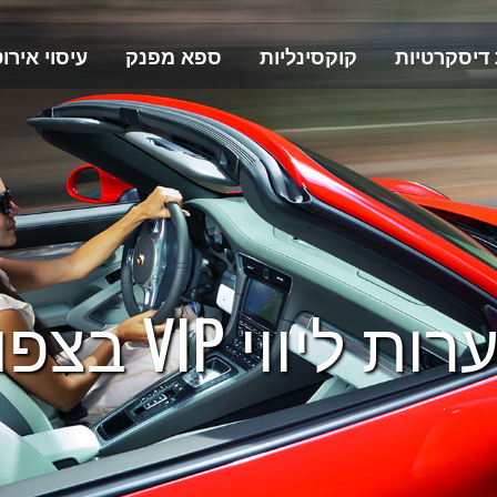
 דיסקרטיות
קוקסינליות
ספא מפנק
עיסוי אירוט
רות ליווי VIP בצפון