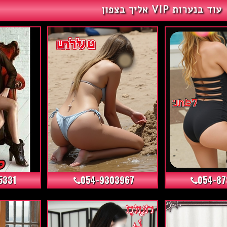
עוד בנערות VIP אליך בצפון
+7
+5
5331
054-9303967
054-8