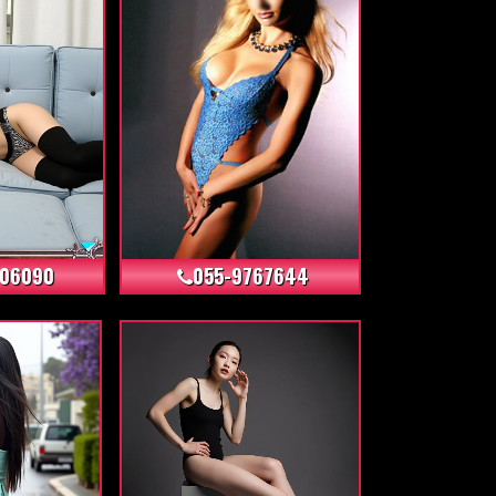
+8
+9
406090
055-9767644