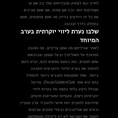
לחייך וגם לצחוק מהבדיחות שלו בין אם הן
מצחיקות יותר ובין אם פחות. אם אתם מבינים
את כל זה ויודעים בדיוק מה אתם מחפשים, אתם
בהחלט בדרך הנכונה.
שלבו נערת ליווי יוקרתית בערב
המיוחד
לאחר שגיליתם מה אתם צריכים, מה הסגנון
המועדף על האוליגרך ובעל הממון שבהנאתו
אתם חפצים, ומה בעצם מתאים לכם, הגיע הזמן
להזמין את נערת הליווי היוקרתית והטובה
ביותר. אחד המקומות הטובים ביותר להתחיל
בהם הוא אתר OscarGoldenClub, פורטל
שכולל היצע בלתי נתפס של נערות ליווי
יוקרתיות ויפות, סקסיות ומטריפות חושים,
שיודעות להעניק יחס אישי ולהעביר ערב מעניין
ונעים עם אוליגרכים ובעלי עסקים שרוצים
להפוך את הפגישה לא רק ליעילה ומשתלמת,