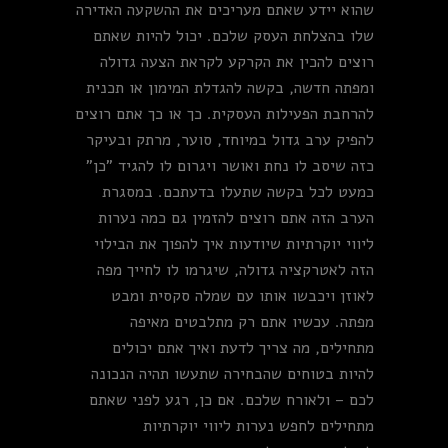
שהוא יידע שאתם מעריכים את ההשקעה האדירה
שלו בהצלחת העסק שלכם. יכול להיות שאתם
רוצים להכין את הקרקע לקראת הצעה גדולה
ומפתה חדשה, בקשה להגדלת המימון או תכנית
להרחבת הפעילות העסקית. כך או כך אתם רוצים
להפיק ערב גדול במיוחד, סוער, מרתק ובעיקר
כזה שיסב לו נחת ואושר ויגרום לו להגיד "כן"
כמעט לכל בקשה שתעלו בדעתכם. במסגרת
הערב הזה אתם רוצים להזמין גם כמה נערות
ליווי יוקרתיות שיודעות איך להפוך את הבילוי
הזה לאטרקציה גדולה, שיגרמו לו לחייך מפה
לאוזן ויכבשו אותו עם שמלה סקסית ומבט
מפתה. עכשיו אתם רק מתלבטים מאיפה
מתחילים, מה צריך לדעת ואיך אתם יכולים
להיות בטוחים שהבחירה שתעשו תהיה הנכונה
לכם – ולאורח שלכם. אם כן, רגע לפני שאתם
מתחילים לחפש נערות ליווי יוקרתיות