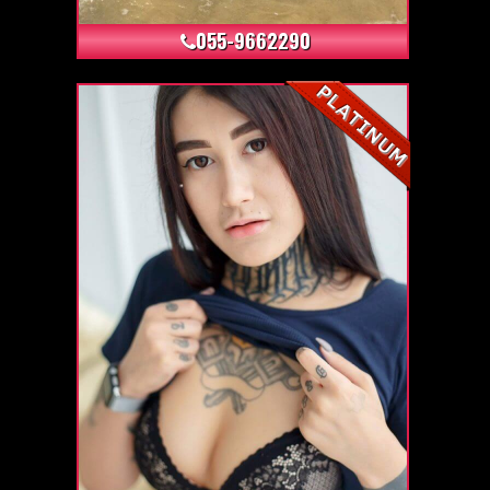
055-9662290
+4