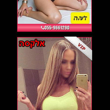
+8
055-9661290