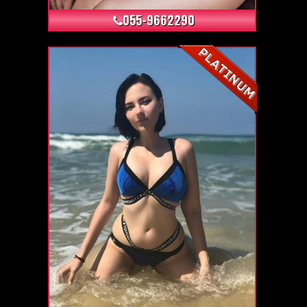
055-9662290
+9