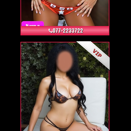
+12
077-2233722