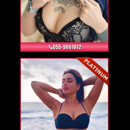
+4
055-9661812