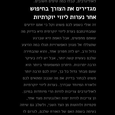
לאוליגרכים, קבלו כמה טיפים חשובים.
מגדירים את הצורך בחיפוש
אחר נערות ליווי יוקרתיות
זה אולי נשמע לכם פשוט וקל כי אתם יודעים
שמבחינתכם נערת ליווי יוקרתית היא בדיוק מה
שאתם מחפשים, אבל האמת היא שברגע
שתצללו אל מגוון האפשרויות תגלו כמה ההיצע
גדול ורב. יש לזה חסרון אחד, והוא שהבחירה
שלכם נעשית קשה יותר, אבל יש לזה בעיקר
הרבה יתרונות. היתרון המשמעותי ביותר הוא
שעם מבחר גדול כל כך, יהיה לכם הרבה יותר
פשוט לבחור בדיוק את מה שנכון ומתאים לכם
ולאורח המיוחד שבדרך. נערות ליווי יוקרתיות
לאוליגרכים צריכות להיות הרי מיוחדות במינן.
הן צריכות להיות יפות ואלגנטיות מצד אחד,
סקסיות ולוהטות מן הצד השני, ולשלב גם שיחה
נעימה בשפת האם של האורח שלכם, לגרום לו