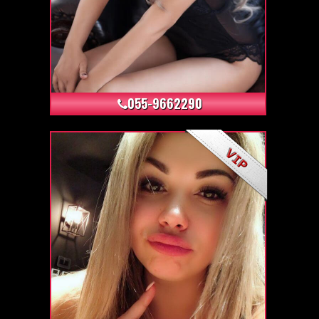
+6
055-9662290