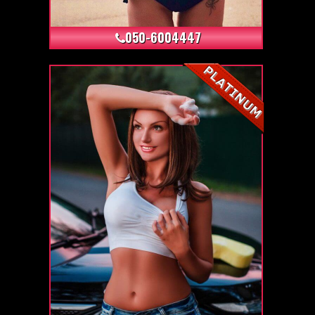
+5
050-6004447