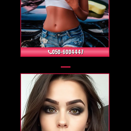
+12
050-6004447