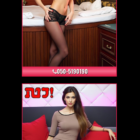
+4
050-5190190