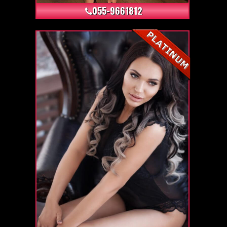
055-9661812
+6