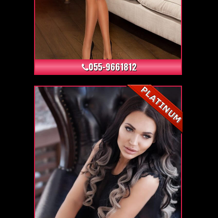
+24
055-9661812