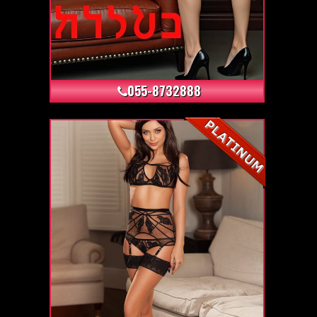
+10
055-8732888