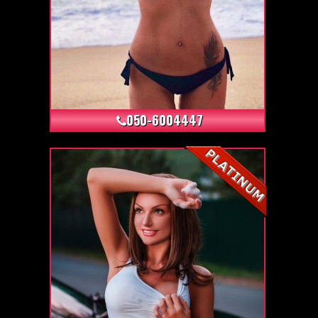
+5
050-6004447