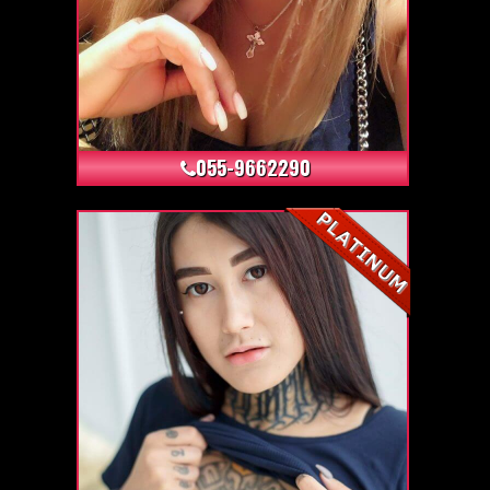
+6
055-9662290