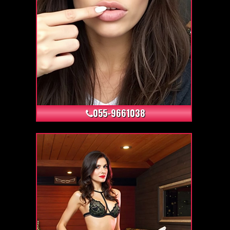
+9
055-9661038