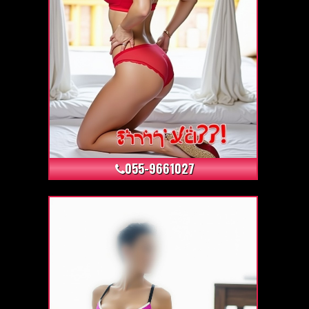
+9
055-9661027