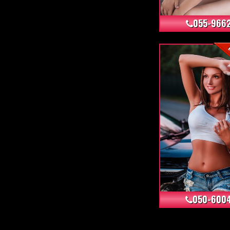
055-966
050-600