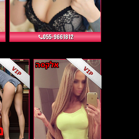
+4
055-9661812
+10
+14