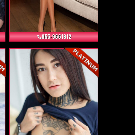
+24
055-9661812