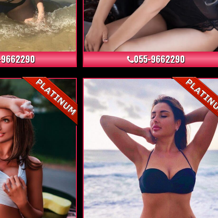
+9
+6
-9662290
055-9662290