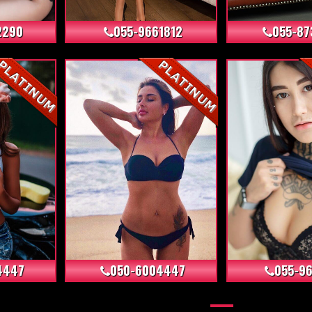
2290
055-9661812
055-87
+12
+5
4447
050-6004447
055-96