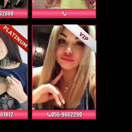
32888
+4
+6
61812
055-9662290