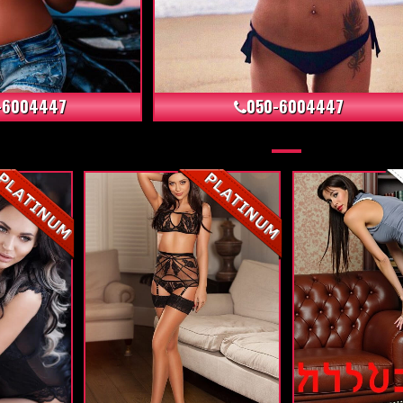
+12
+5
-6004447
050-6004447
+6
+24