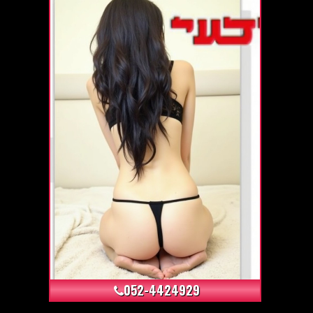
+21
052-4424929