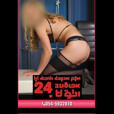
+15
054-5932870