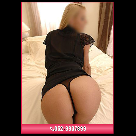
+24
052-9937899