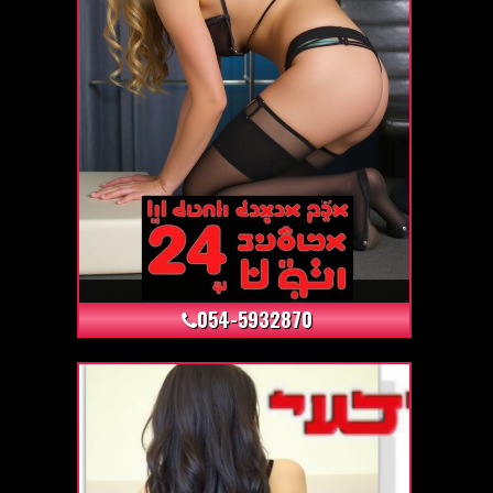
+15
054-5932870