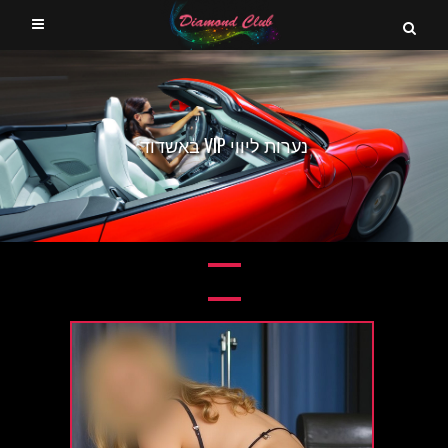
נערות ליווי VIP באשדוד