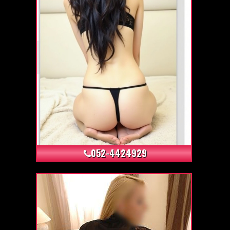
+21
052-4424929