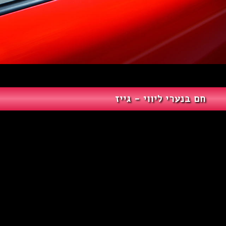
חם בנערי ליווי - גייז