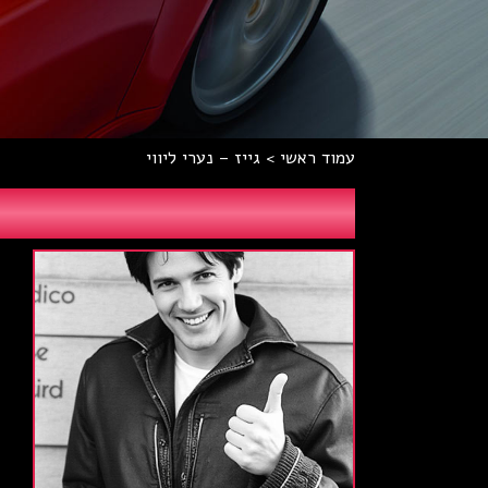
עמוד ראשי
>
גייז – נערי ליווי