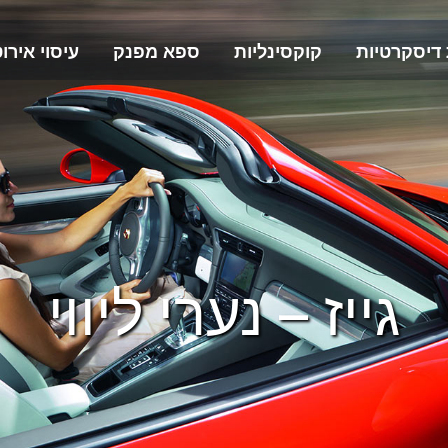
 דיסקרטיות
קוקסינליות
ספא מפנק
עיסוי אירוט
גייז – נערי ליווי