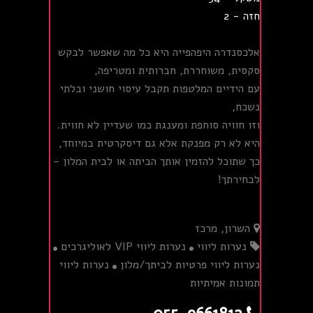
חזה - 2
אלכסנדרה היפהפייה היא כל מה שאפשר לבקש
סקסית, משוחררת, חברותית ומטריפה,
עם הידיים המלטפות תקבל עיסוי חושני ובלתי
נשכח,
וזו חוויה סוחפת ומענגת כמו שעדיין לא חווית.
היא לא רק מפנקת אלא גם דיסקרטית במיוחד,
כך שתוכל להזמין אותך הביתה או לבית המלון –
לבחירתך!
השרון, מרכז
נערות ליווי
נערות ליווי VIP לאוליגרכים
נערות ליווי פרטיות לביתך/מלון
נערות ליווי
תמונות אמיתיות