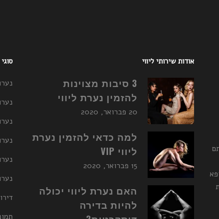
אודות שירותי ליווי
סוגי
3 סיבות מצוינות
נערו
להזמין נערת ליווי
נערו
20 פברואר, 2020
נערו
למה כדאי להזמין נערת
נערות ליו
תם
ליווי VIP
נערו
15 פברואר, 2020
פא
נערות ליו
האם נערת ליווי יכולה
דירו
להיות בדירה
תמונ
דיסקרטית?