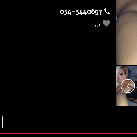
054-3440697
+75