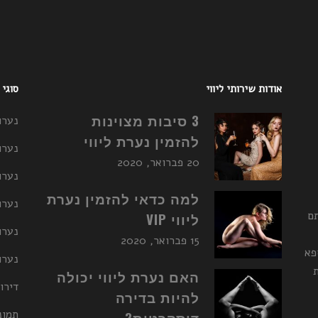
אודות שירותי ליווי
סוגי
3 סיבות מצוינות
נערו
להזמין נערת ליווי
נערו
20 פברואר, 2020
נערו
למה כדאי להזמין נערת
נערות ליו
תם
ליווי VIP
נערו
15 פברואר, 2020
פא
נערות ליו
האם נערת ליווי יכולה
דירו
להיות בדירה
תמונ
דיסקרטית?