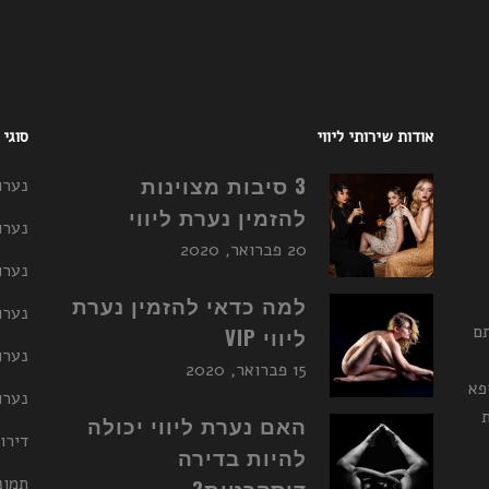
אודות שירותי ליווי
סוגי
3 סיבות מצוינות
נערו
להזמין נערת ליווי
נערו
20 פברואר, 2020
נערו
למה כדאי להזמין נערת
נערות ליו
תם
ליווי VIP
נערו
15 פברואר, 2020
פא
נערות ליו
האם נערת ליווי יכולה
דירו
להיות בדירה
תמונ
דיסקרטית?