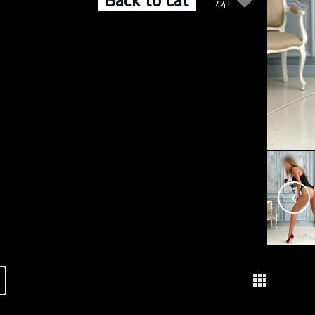
Back to cat
+44