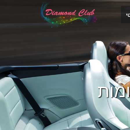
י
ומות