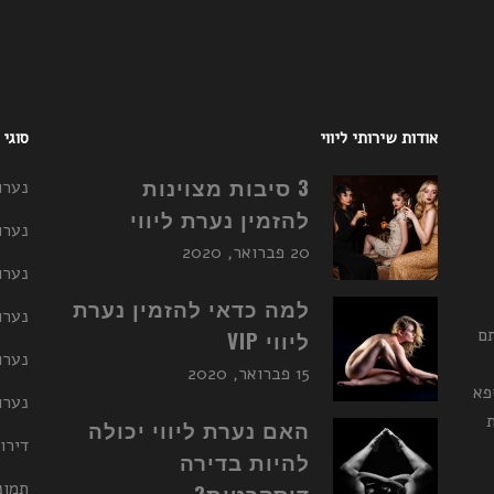
אודות שירותי ליווי
סוגי
3 סיבות מצוינות
נערו
להזמין נערת ליווי
נערו
20 פברואר, 2020
נערו
למה כדאי להזמין נערת
נערות ליו
תם
ליווי VIP
נערו
15 פברואר, 2020
פא
נערות ליו
האם נערת ליווי יכולה
דירו
להיות בדירה
תמונ
דיסקרטית?