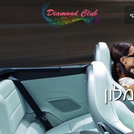
י
לון