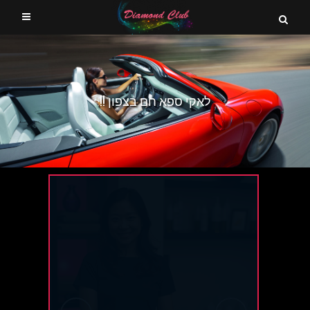
לאקי ספא חם בצפון !!