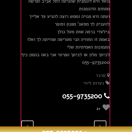
נואל היא דוגמנית שהגיעה לתל אביב ופרשה
מתחום הדוגמנות
ועתה היא פנויה וממש רוצה להגיע עד אלייך
להעניק לך מסאג' מפנק וסופר
בילעדי ברמה אחת מעל כולן
באמת זו החוויה הכי מטריפה שהייתה לך ואלו
התמונות האמיתיות שלי
לביתך מלון או לביתך הפרטי אני באה בהמון כיף
055-9735200
מרכז
נערות ליווי
055-9735200
+2