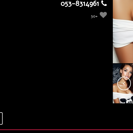
053-8314961
+30