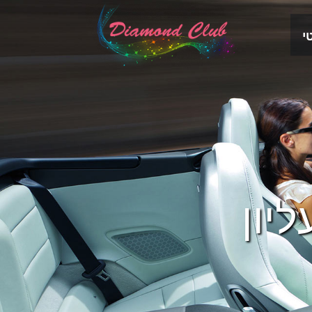
י
יון