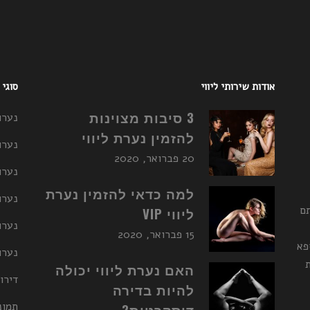
אודות שירותי ליווי
סוגי
3 סיבות מצוינות
נערו
להזמין נערת ליווי
נערו
20 פברואר, 2020
נערו
למה כדאי להזמין נערת
נערות ליו
תם
ליווי VIP
נערו
15 פברואר, 2020
פא
נערות ליו
האם נערת ליווי יכולה
דירו
להיות בדירה
תמונ
דיסקרטית?