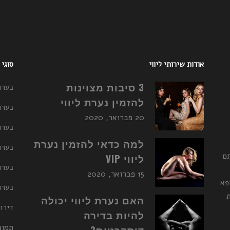
אודות שירותי ליווי
סוגי
3 סיבות מצוינות
נערו
להזמין נערת ליווי
נערו
20 פברואר, 2020
נערו
למה כדאי להזמין נערת
נערות ליו
תם
ליווי VIP
נערו
15 פברואר, 2020
פא
נערות ליו
האם נערת ליווי יכולה
דירו
להיות בדירה
תמונ
דיסקרטית?