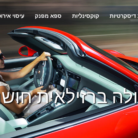
 דיסקרטיות
קוקסינליות
ספא מפנק
עיסוי אירוט
לה ברזילאית חושנ