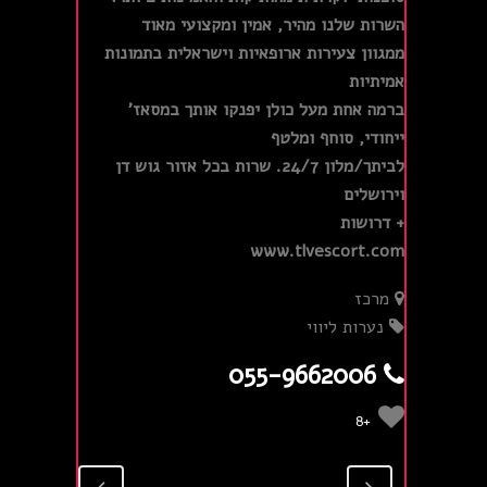
השרות שלנו מהיר, אמין ומקצועי מאוד
ממגוון צעירות ארופאיות וישראלית בתמונות
אמיתיות
ברמה אחת מעל כולן יפנקו אותך במסאז'
ייחודי, סוחף ומלטף
לביתך/מלון 24/7. שרות בכל אזור גוש דן
וירושלים
+ דרושות
www.tlvescort.com
מרכז
נערות ליווי
055-9662006
+8