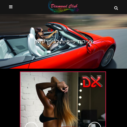
צעירות יפייפיות לביתך/מלון