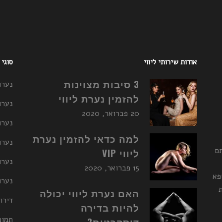
אודות שירותי ליווי
סוגי
3 סיבות מצוינות
נערו
להזמין נערת ליווי
נערו
20 פברואר, 2020
נערו
למה כדאי להזמין נערת
נערות ליו
תם
ליווי VIP
נערו
15 פברואר, 2020
פא
נערות ליו
האם נערת ליווי יכולה
דירו
להיות בדירה
תמונ
דיסקרטית?