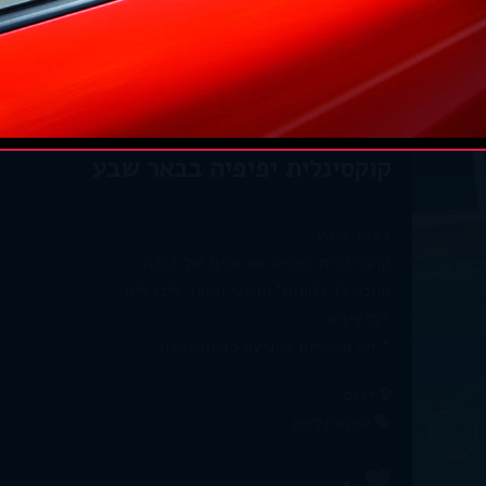
קוקסינלית יפיפיה בבאר שבע
בבאר שבע
קוקסינלית יפיפיה עם פנים של בובה
מחכה לך למסאז' חושני ומאוד ליברלית
*לרצינים
* יש אפשרות להגיעה לביתך/מלון
דרום
קוקסינליות
+7