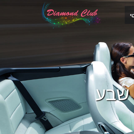
י
 שבע