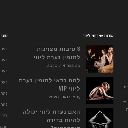
אודות שירותי ליווי
סוגי
3 סיבות מצוינות
נערו
להזמין נערת ליווי
נערו
20 פברואר, 2020
נערו
למה כדאי להזמין נערת
נערות ליו
תם
ליווי VIP
נערו
15 פברואר, 2020
פא
נערות ליו
האם נערת ליווי יכולה
דירו
להיות בדירה
תמונ
דיסקרטית?