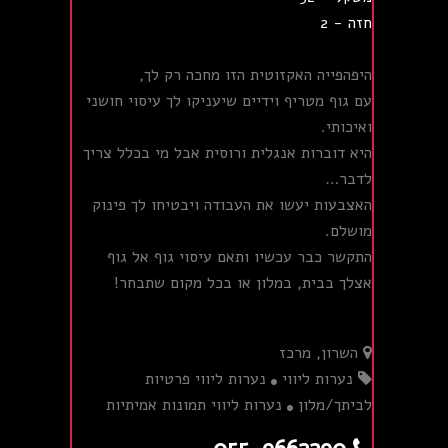
חזה - 2
היפהפייה האקזוטית הזו מחכה רק לך,
עם גוף מטריף וידיים שיעניקו לך עיסוי חושני
ואיכותי.
היא דוברות אנגלית ורוסית אבל מי בכלל צריך
לדבר…
האצבעות יעשו את העבודה ויבטיחו לך פינוק
מושלם.
התקשר כבר עכשיו ותאם עיסוי גוף אל גוף
אצלך בבית, במלון או בכל מקום שתבחר!
השרון, מרכז
נערות ליווי
נערות ליווי פרטיות
לביתך/מלון
נערות ליווי תמונות אמיתיות