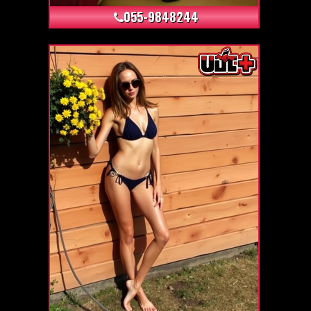
055-9848244
+16