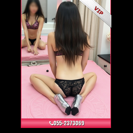
+119
055-2373069