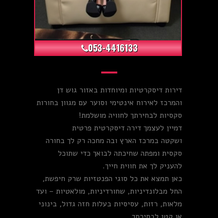
+3
053-4416133
דירות דיסקרטיות ומיוחדות באזור גוש דן
והמרכז לאירוח אינטימי וסוער עם מגוון בחורות
סקסיות לבחירתך לחוויה מושלמת!
דמיין לעצמך דירה דיסקרטית פרטית
ושקטה במרכז הארץ ובה מחכה רק לך בחורה
סקסית ומפתה שחיכתה לבואך כדי שתוכל
להעניק לך את חווית חייך.
כאן תמצא את כל סוגי הפנטזיות שרק חיפשת,
החל מבלונדיניות, שחורדיניות, מולאטיות – ועד
מלאות, רזות, עסיסיות בעלות חזה גדול, בינוני
או קטן לבחירתך.