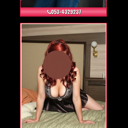
053-4329237
+55