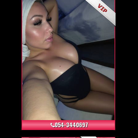
+75
054-3440697