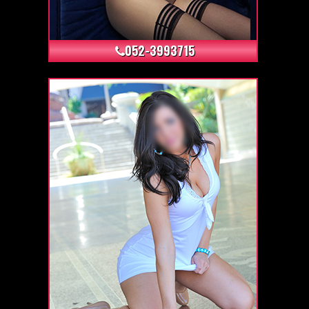
+24
052-3993715