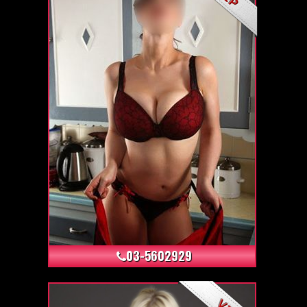
+95
03-5602929