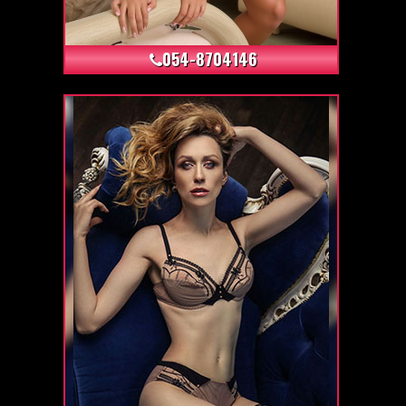
+12
054-8704146