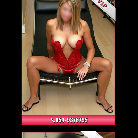
+62
054-9376795