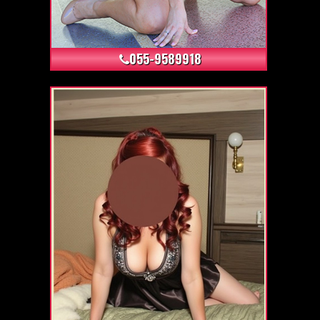
+18
055-9589918