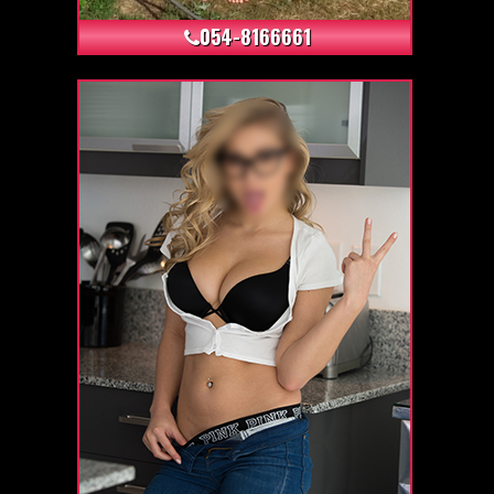
054-8166661
+38