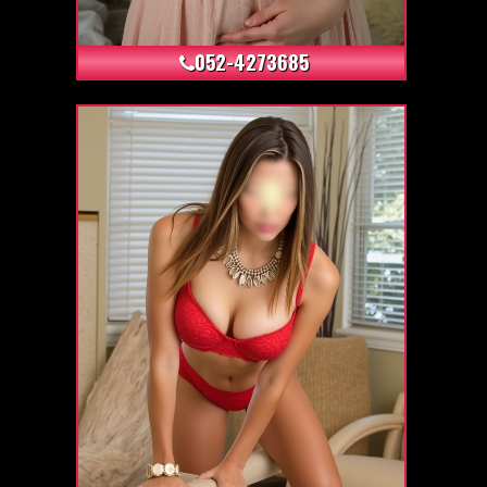
+41
052-4273685