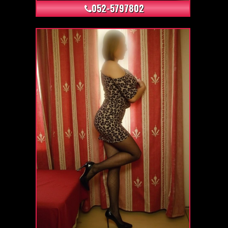
052-5797802
+33