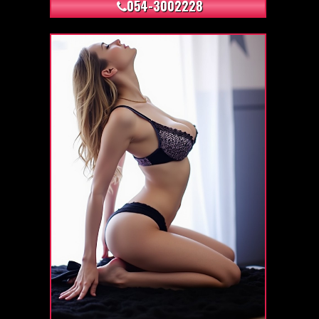
054-3002228
+67