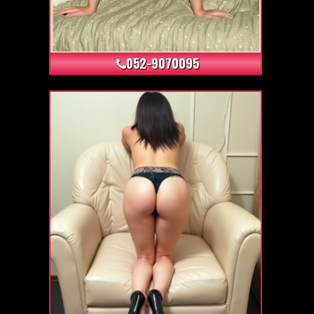
+0
052-9070095