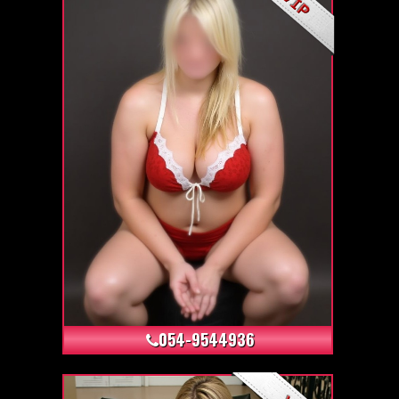
+34
054-9544936