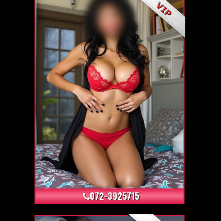
+114
072-3925715