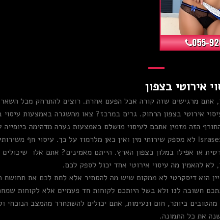
055-92
י אירוטי בצפון
, אתם מרגישים שזה קורה אבל הפעם אחרת. רוצים להתרחק מכל השאר א
סוי אירוטי בצפון הרחוק. גרים במרכז? צאו מהשגרה באמצעות עיסוי ב
החורף הזה מזמין אתכם לעיסוי מושלם באמצעות נערה מדהימה ביופייה עם
עיסוי אירוטי בצפון אינו כולל מין, האתר שלנו Israsex365 לא מספק שירותי מין ואין כאן מלרמוז 
רטית או אפילו במלון בצפון הארץ. הייתם מאמינים? אתם אלו שיכולים
, לא להאמין מה עיסוי אירוטי אחד יכול לספק לכם.
יין הוא דיסקרטי לא ממקום שיש מה להסתיר אלא לתת לכם את תחושת ה
בתכם חשובה לנו ולא בשל היותכם לקוחות חד פעמיים אלא לקוחות שמח
ם מהטובים ביותר, חום ונעימות, אתם יכולים להשתחרר מהמצב הנוכחי 
נה את כל התמונה.