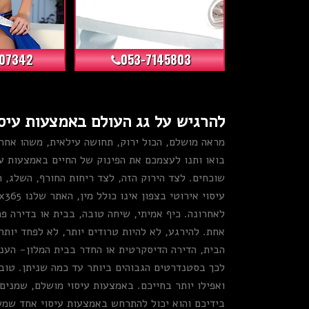
+24
+14
07342
053-7145803
להרגיש על גג העולם באמצעות עיסו
מראה מושלם, הכול ירוק, תחושה עילאית, משהו אחר
בואו ותנו לעצמכם את הפינוק של החיים באמצעות עי
שוכחים. לצד הירוק הזה, לצד ריחות החורף, השלג, 
לאחרונה. כיף אמיתי, שיחה טובה, בבית או בדירה פ
אחת. להירגע, לא להיות טרודים יותר, לא לפחד יותר
הבית, הדירה הדיסקרטית או החדר בבית המלון- הענ
לכך בסטנדרטים הגבוהים ביותר עד כמה שניתן. טו
ואפילו יותר בחייכם. באמצעות עיסוי מושלם, שמני
בידיכם והוא יכול להתרחש באמצעות עיסוי אחד שמש