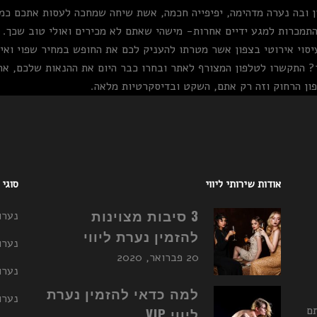
ן ובה נערה מדהימה, יפיפייה חכמה, אשת שיחה שמחכה לעסות אתכם כמו
התמכרות למגע ידיים אחרות- מישהי שאתם לא מכירים ואולי טוב שכך.
יסוי אירוטי בצפון אשר מטרתו להעניק לכם את החופש במחיר שפוי וא
 התקשרו לטלפון המצורף לאתר ובחרו כבר היום את ההנאות שלכם, את 
פון הרחוק וזה רק אתם, השקט ובדיסקרטיות מלאה.
אודות שירותי ליווי
סוגי
3 סיבות מצוינות
נערו
להזמין נערת ליווי
נערו
20 פברואר, 2020
נערו
למה כדאי להזמין נערת
נערות ליו
תם
ליווי VIP