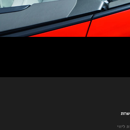
 שרות
ת ליווי