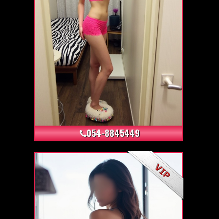
+28
054-8845449