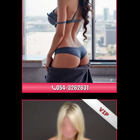
+68
054-3262631