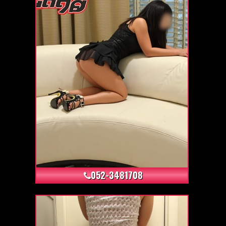
+61
052-3481708