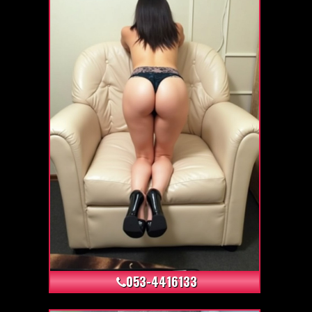
+3
053-4416133