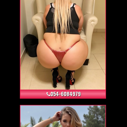
+116
054-6084979