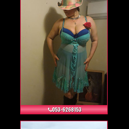
+1
053-6268153