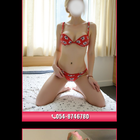
+9
054-8746780