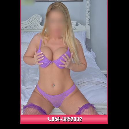
+5
054-3852032