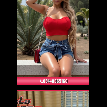
+8
054-8365160