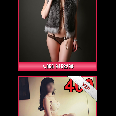
+40
055-9452298