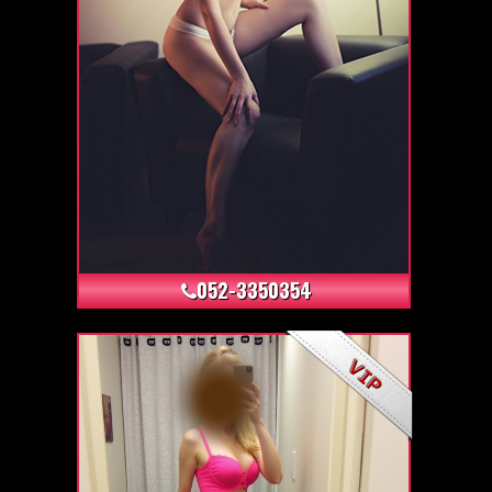
+37
052-3350354