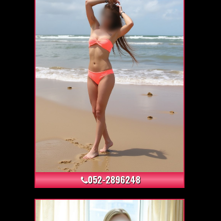
+18
052-2896248