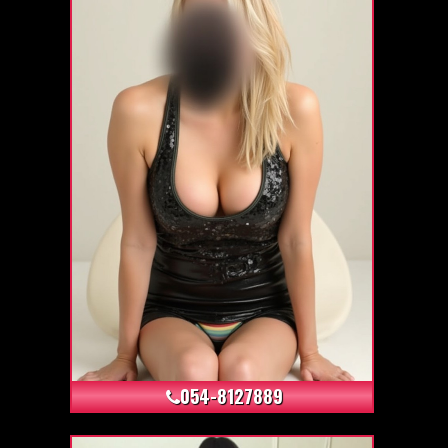
+1
054-8127889