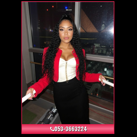
+0
053-3663224