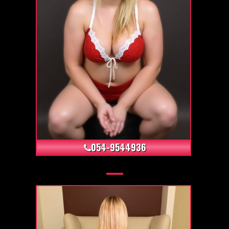
+34
054-9544936