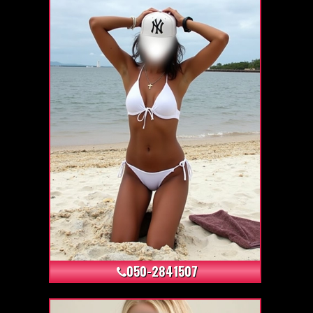
+3
050-2841507