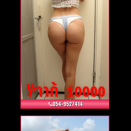
+11
054-9527414