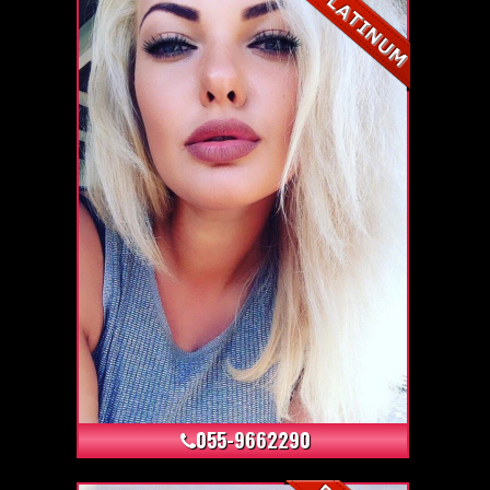
+4
055-9662290