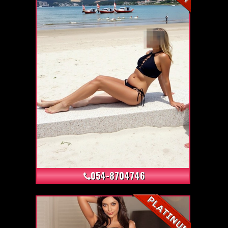
+4
054-8704746