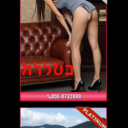
+10
055-8732888