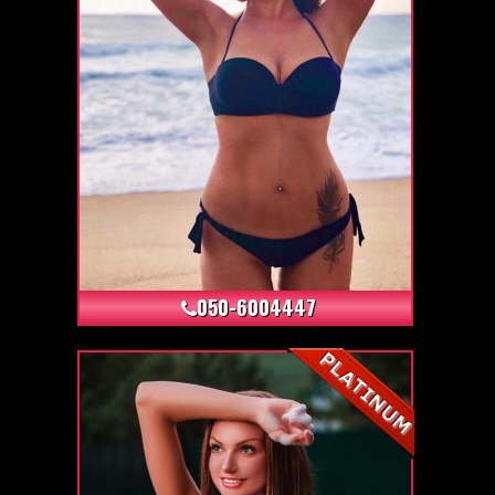
+5
050-6004447