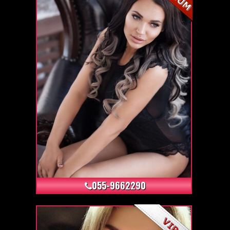
+6
055-9662290