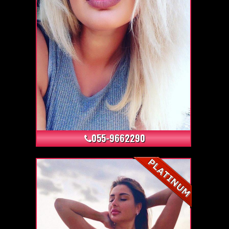
+4
055-9662290