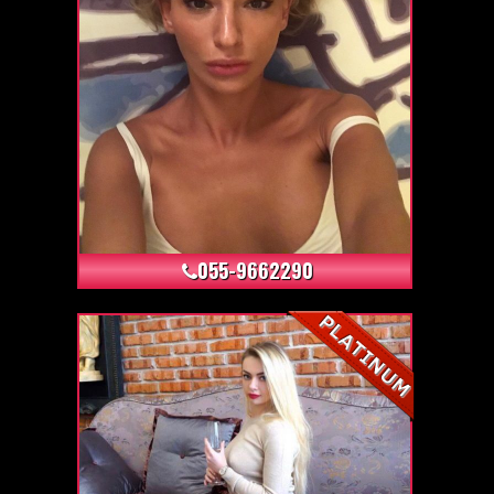
+6
055-9662290