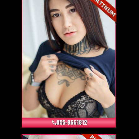
+4
055-9661812