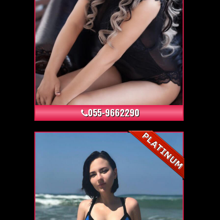
+6
055-9662290