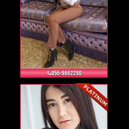
+3
055-9662290