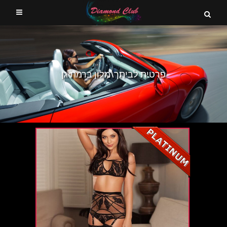
פרטית לביתך\מלון ברמת גן