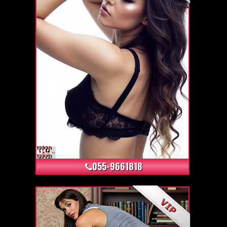
+16
055-9661818