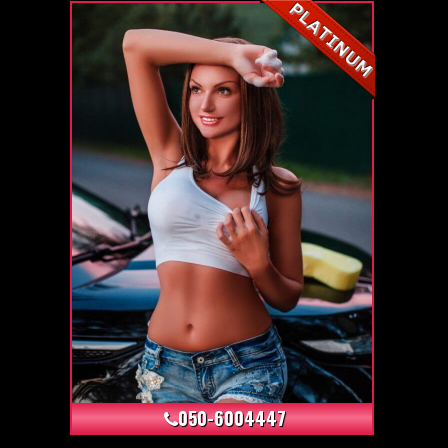
+12
050-6004447