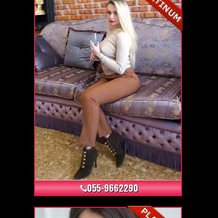
+3
055-9662290