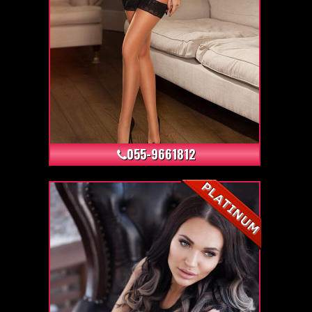
+24
055-9661812