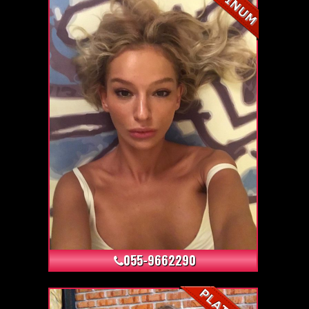
+6
055-9662290