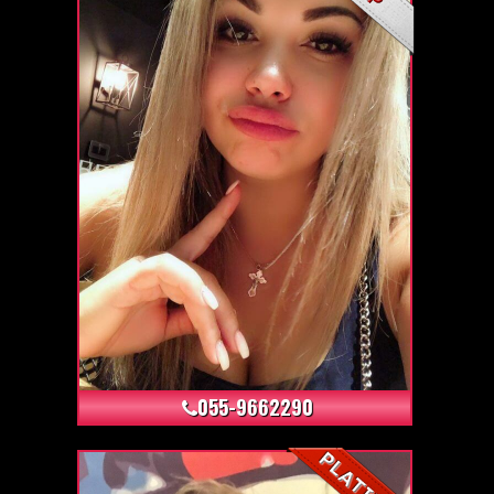
+6
055-9662290