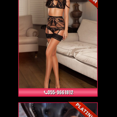
+24
055-9661812