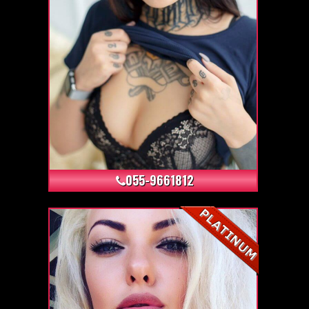
+4
055-9661812