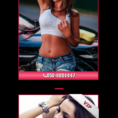
+12
050-6004447