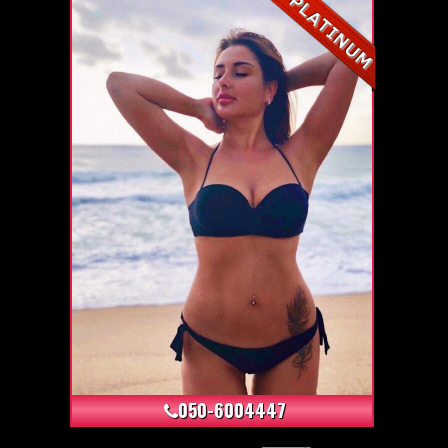
+5
050-6004447