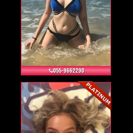
+9
055-9662290