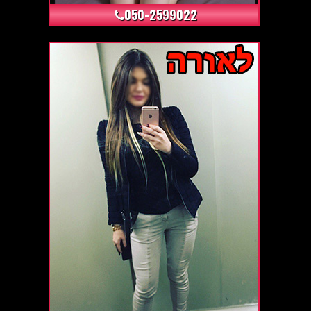
050-2599022
+8