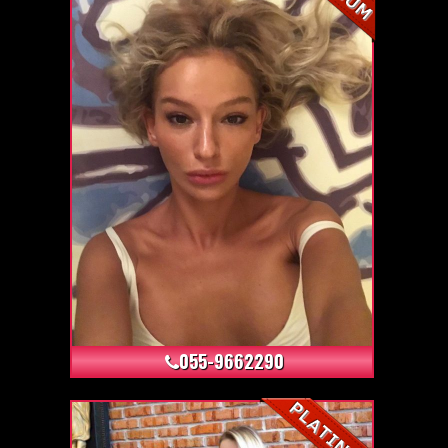
+6
055-9662290