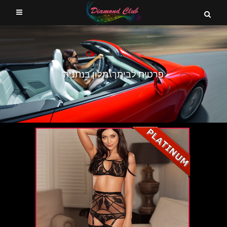
פרטית לביתך\מלון בנתניה