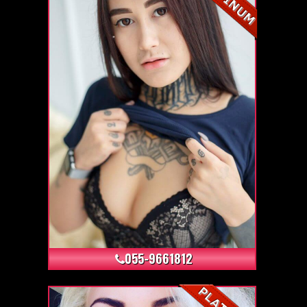
+4
055-9661812