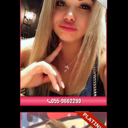
+6
055-9662290