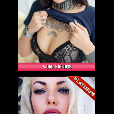
+4
055-9661812