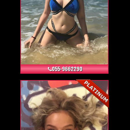
+9
055-9662290