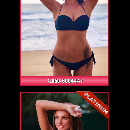
+5
050-6004447