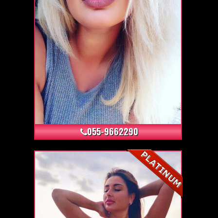
+4
055-9662290