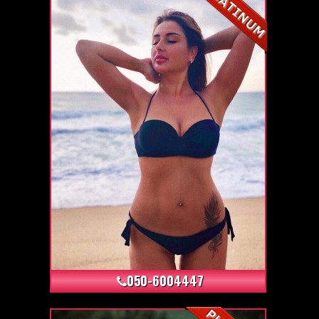
+5
050-6004447