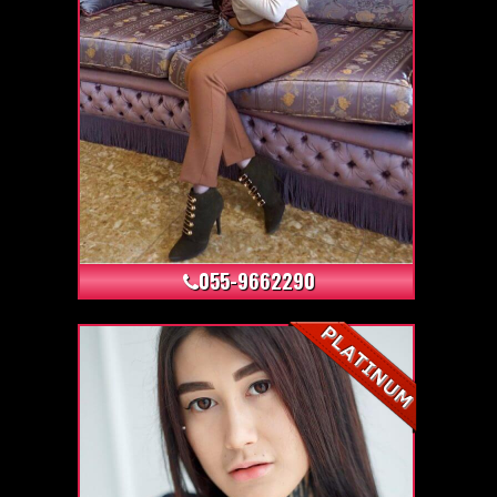
+3
055-9662290