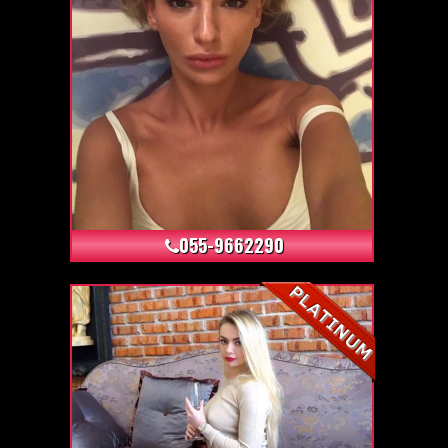
+6
055-9662290