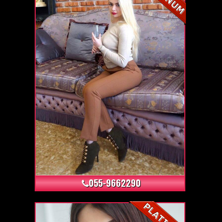
+3
055-9662290