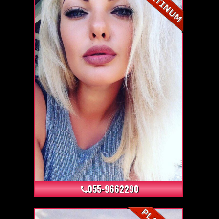
+4
055-9662290