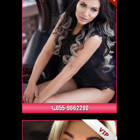
+6
055-9662290