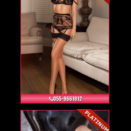
+24
055-9661812