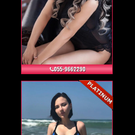
+6
055-9662290