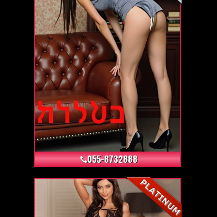
+10
055-8732888