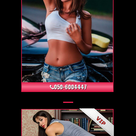
+12
050-6004447