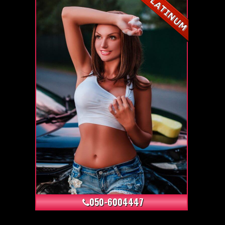
+12
050-6004447