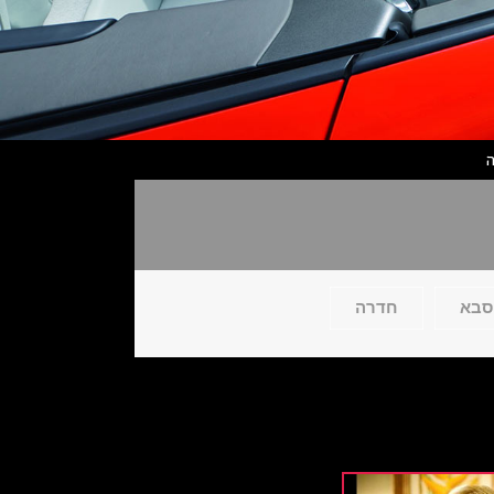
סבא
חדרה