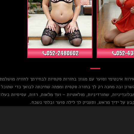
+37
052-2480602
052-43
ירוח אינטימי וסוער עם מגוון בחורות סקסיות לבחירתך לחוויה מושלמת!
רון ובה מחכה רק לך בחורה סקסית ומפתה שחיכתה לבואך כדי שתוכל לה
ונדיניות, שחורדיניות, מולאטיות – ועד מלאות, רזות, עסיסיות בעלות 
בע על ידיך מראש, ותעניק לך לילה סוער ובלתי נשכח.