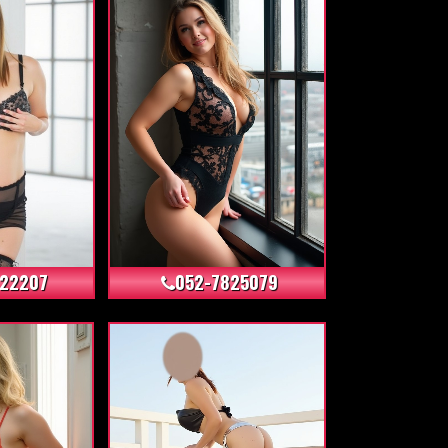
+191
+77
22207
052-7825079