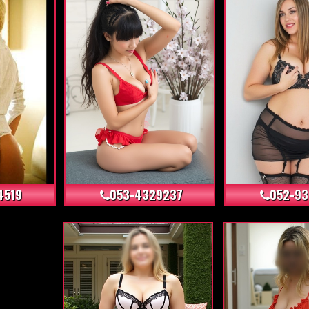
+17
+121
4519
053-4329237
052-93