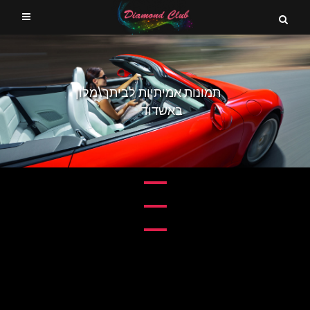
תמונות אמיתיות לביתך\מלון
באשדוד